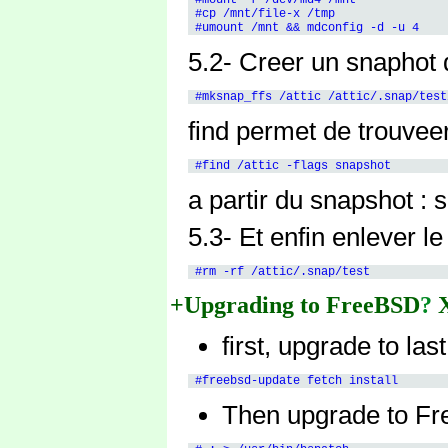
 #cp /mnt/file-x /tmp

5.2- Creer un snaphot 
find permet de trouveer
a partir du snapshot :
5.3- Et enfin enlever l
+Upgrading to FreeBSD
?
X
first, upgrade to las
Then upgrade to F