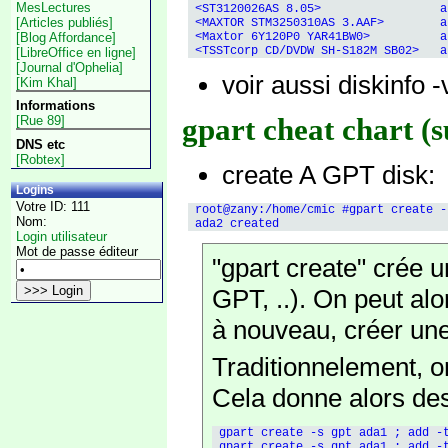
MesLectures
 <ST3120026AS 8.05>                 a
[Articles publiés]
 <MAXTOR STM3250310AS 3.AAF>        a
[Blog Affordance]
 <Maxtor 6Y120P0 YAR41BW0>          a
[LibreOffice en ligne]
[Journal d'Ophelia]
voir aussi diskinfo -
[Kim Khal]
Informations
gpart cheat chart 
[Rue 89]
DNS etc
[Robtex]
create A GPT disk:
Logins
Votre ID: 111
 root@zany:/home/cmic #gpart create -
Nom:
Login utilisateur
Mot de passe éditeur
"gpart create" crée 
GPT, ..). On peut alo
à nouveau, créer une
Traditionnelement, o
Cela donne alors des
 gpart create -s gpt ada1 ; add -t
 gpart create -s gpt ada1 ; add -t