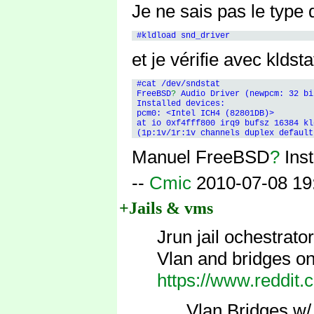
Je ne sais pas le type 
et je vérifie avec kldsta
 #cat /dev/sndstat

 FreeBSD
?
 Audio Driver (newpcm: 32 bi
 Installed devices:

 pcm0: <Intel ICH4 (82801DB)>

 at io 0xf4fff800 irq9 bufsz 16384 kl
Manuel FreeBSD
?
Inst
--
Cmic
2010-07-08 19
+Jails & vms
Jrun jail ochestrat
Vlan and bridges 
https://www.reddit
Vlan Bridges w