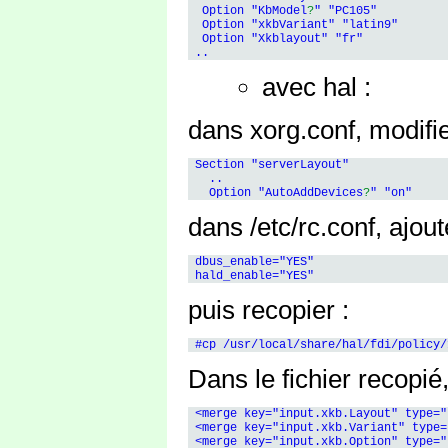
  Option "KbModel
?
" "PC105"

  Option "xkbVariant" "latin9"

  Option "Xkblayout" "fr"

avec hal :
dans xorg.conf, modifi
 Section "serverLayout"

   .. 

   Option "AutoAddDevices
?
dans /etc/rc.conf, ajout
 dbus_enable="YES"

puis recopier :
Dans le fichier recopié,
 <merge key="input.xkb.Layout" type="
 <merge key="input.xkb.Variant" type=