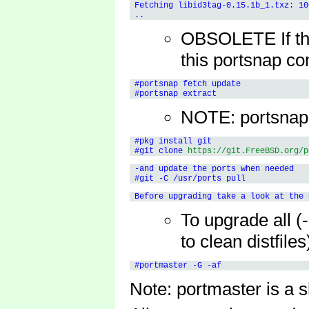
 Fetching libid3tag-0.15.1b_1.txz: 10
OBSOLETE If the 
this portsnap 
 #portsnap fetch update

NOTE: portsnap i
 #pkg install git

 #git clone 
https://git.FreeBSD.org/p
 -and update the ports when needed

To upgrade all (-
to clean distfiles
Note: portmaster is a s