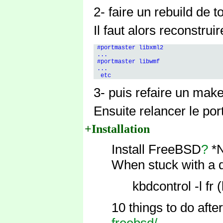
2- faire un rebuild de 
Il faut alors reconstru
 #portmaster libxml2

 ...

 #portmaster libwmf

 ...

3- puis refaire un ma
Ensuite relancer le po
+Installation
Install FreeBSD
?
*N
When stuck with a 
kbdcontrol -l fr (
10 things to do after
freebsd/