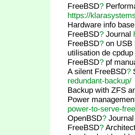
FreeBSD
?
Performan
https://klarasystem
Hardware info base [
FreeBSD
?
Journal
FreeBSD
?
on USB 
utilisation de cpd
FreeBSD
?
pf manu
A silent FreeBSD
?
S
redundant-backup/
Backup with ZFS a
Power management [
power-to-serve-fr
OpenBSD
?
Journal 
FreeBSD
?
Architec