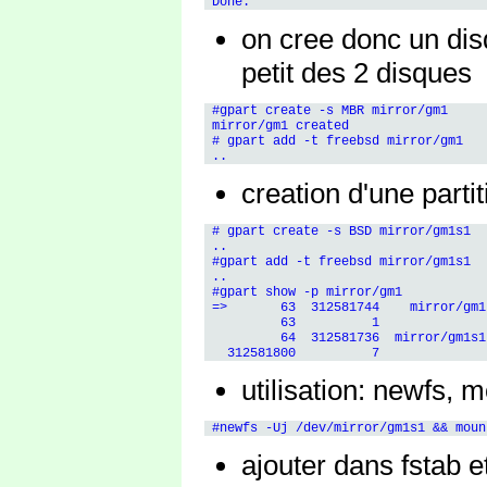
on cree donc un dis
petit des 2 disques
 #gpart create -s MBR mirror/gm1

 mirror/gm1 created

 # gpart add -t freebsd mirror/gm1

creation d'une parti
 # gpart create -s BSD mirror/gm1s1

 ..

 #gpart add -t freebsd mirror/gm1s1

 ..

 #gpart show -p mirror/gm1

 =>       63  312581744    mirror/gm1
          63          1              
          64  312581736  mirror/gm1s1
utilisation: newfs, mo
ajouter dans fstab e