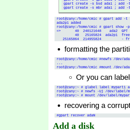
 gpart create -s bsd ada1 ; add -t
 root@zany:/home/cmic # gpart add -t 
 ada2p1 added

 root@zany:/home/cmic # gpart show -p 
 =>       40  240121648    ada2  GPT 
          40   25165824  ada2p1  free
formatting the parti
 root@zany:/home/cmic #newfs /dev/ada
 ...

Or you can label
 root@zany:~ # glabel label mypart1 ad
 root@zany:~ # newfs -Uj /dev/label/my
recovering a corru
Add a disk