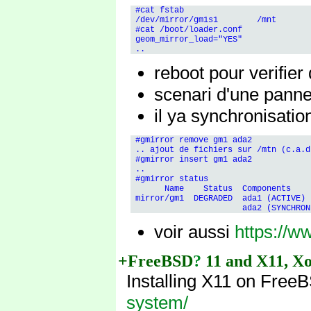
 #cat fstab 

 /dev/mirror/gm1s1        /mnt       
 #cat /boot/loader.conf

 geom_mirror_load="YES"

reboot pour verifie
scenari d'une panne
il ya synchronisation
 #gmirror remove gm1 ada2

 .. ajout de fichiers sur /mtn (c.a.d
 #gmirror insert gm1 ada2

 ..

 #gmirror status

       Name    Status  Components

 mirror/gm1  DEGRADED  ada1 (ACTIVE)

voir aussi
https://w
+FreeBSD
?
11 and X11, Xo
Installing X11 on Free
system/