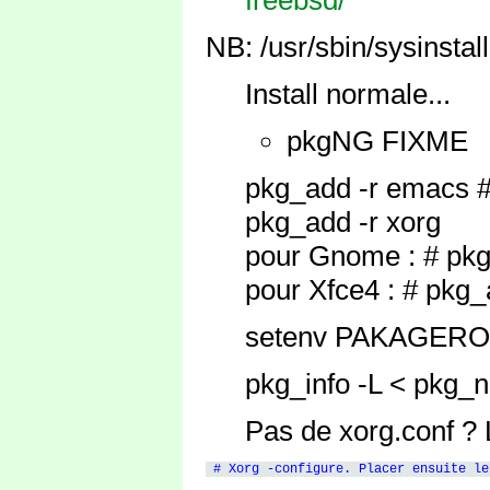
NB: /usr/sbin/sysinsta
Install normale...
pkgNG FIXME
pkg_add -r emacs # 
pkg_add -r xorg
pour Gnome : # pkg_
pour Xfce4 : # pkg_a
setenv PAKAGER
pkg_info -L < pkg_
Pas de xorg.conf ? 