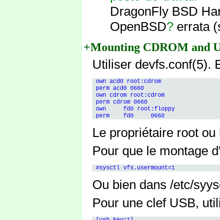
DragonFly BSD H
OpenBSD
?
errata (
+Mounting CDROM and US
Utiliser devfs.conf(5). 
 own acd0 root:cdrom

 perm acd0 0660

 own cdrom root:cdrom

 perm cdrom 0660

 own     fd0 root:floppy

Le propriétaire root ou 
Pour que le montage d'u
Ou bien dans /etc/syysc
Pour une clef USB, util
 [usb_key=1]
