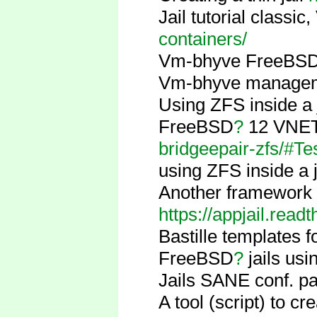
Jail tutorial classi
containers/
Vm-bhyve FreeBS
Vm-bhyve manage
Using ZFS inside a 
FreeBSD
?
12 VNET 
bridgeepair-zfs/#T
using ZFS inside a j
Another framework t
https://appjail.readt
Bastille templates fo
FreeBSD
?
jails usi
Jails SANE conf. pa
A tool (script) to cre