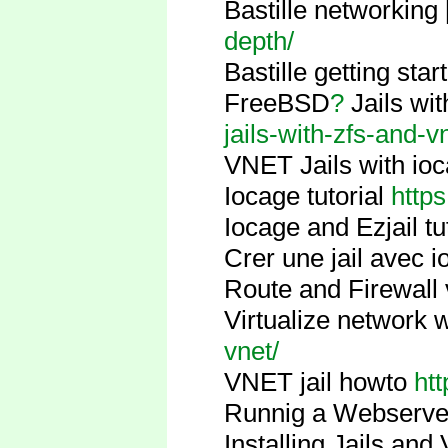
Bastille networkin
depth/
Bastille getting sta
FreeBSD
?
Jails wi
jails-with-zfs-and-v
VNET Jails with io
Iocage tutorial
https
Iocage and Ezjail t
Crer une jail avec 
Route and Firewall
Virtualize network
vnet/
VNET jail howto
htt
Runnig a Webserver
Installing Jails an