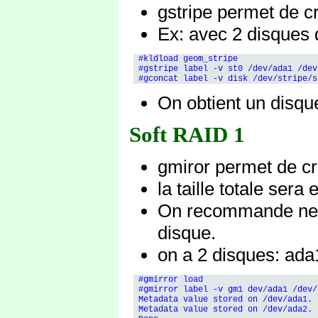
gstripe permet de c
Ex: avec 2 disques
 #kldload geom_stripe                
 #gstripe label -v st0 /dev/ada1 /dev
On obtient un disque
Soft RAID 1
gmiror permet de cr
la taille totale sera 
On recommande ne pa
disque.
on a 2 disques: ad
 #gmirror load

 #gmirror label -v gm1 dev/ada1 /dev/a
 Metadata value stored on /dev/ada1.

 Metadata value stored on /dev/ada2.
