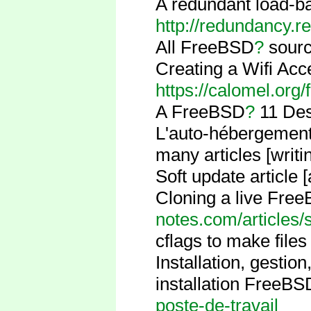
A redundant load-b
http://redundancy.r
All FreeBSD
?
sourc
Creating a Wifi Ac
https://calomel.org
A FreeBSD
?
11 Des
L'auto-hébergement
many articles [writi
Soft update article
Cloning a live Fre
notes.com/articles
cflags to make files
Installation, gesti
installation FreeBS
poste-de-travail