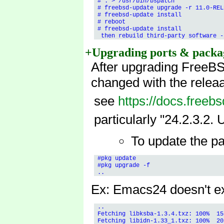
 # : > /usr/bin/bspatch

 # freebsd-update upgrade -r 11.0-RELE
 # freebsd-update install

 # reboot

 # freebsd-update install

+Upgrading ports & packa
After upgrading FreeB
changed with the relea
see
https://docs.free
particularly "24.2.3.2
To update the pa
 #pkg update

 #pkg upgrade -f

Ex: Emacs24 doesn't ex
 ..

 Fetching libksba-1.3.4.txz: 100%  15
 Fetching libidn-1.33_1.txz: 100%  20