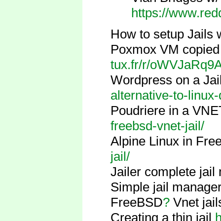
https://www.red
How to setup Jails w
Poxmox VM copied
tux.fr/r/oWVJaR
Wordpress on a Jai
alternative-to-linux
Poudriere in a VNE
freebsd-vnet-jail/
Alpine Linux in Fr
jail/
Jailer complete jai
Simple jail manage
FreeBSD
?
Vnet jail
Creating a thin jail
h