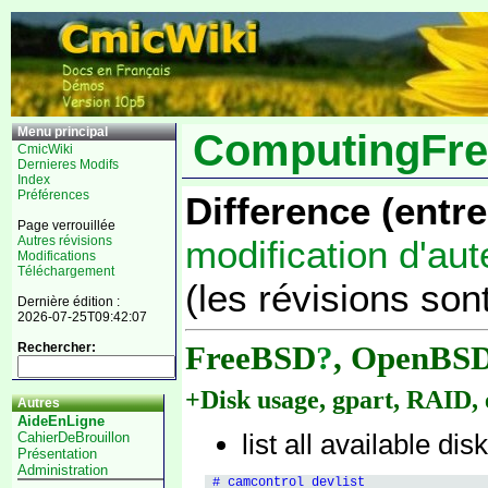
Menu principal
ComputingFr
CmicWiki
Dernieres Modifs
Index
Préférences
Difference (entre
Page verrouillée
modification d'aut
Autres révisions
Modifications
Téléchargement
(les révisions son
Dernière édition :
2026-07-25T09:42:07
FreeBSD
?
, OpenBS
Rechercher:
+Disk usage, gpart, RAID, 
Autres
AideEnLigne
list all available dis
CahierDeBrouillon
Présentation
Administration
 # camcontrol devlist
