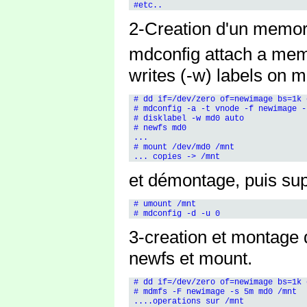
2-Creation d'un memor
mdconfig attach a memor
writes (-w) labels on 
 # dd if=/dev/zero of=newimage bs=1k 
 # mdconfig -a -t vnode -f newimage -u
 # disklabel -w md0 auto 

 # newfs md0

 ...

 # mount /dev/md0 /mnt 

et démontage, puis su
 # umount /mnt

3-creation et montage 
newfs et mount.
 # dd if=/dev/zero of=newimage bs=1k 
 # mdmfs -F newimage -s 5m md0 /mnt 

 ....operations sur /mnt
