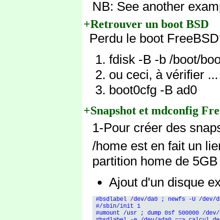
NB: See another examp
+Retrouver un boot BSD
Perdu le boot FreeBSD
fdisk -B -b /boot/bo
ou ceci, à vérifier ...
boot0cfg -B ad0
+Snapshot et mdconfig Fr
1-Pour créer des snaps
/home est en fait un li
partition home de 5GB 
Ajout d'un disque e
 #bsdlabel /dev/da0 ; newfs -U /dev/d
 #/sbin/init 1 

 #umount /usr ; dump 0sf 500000 /dev/