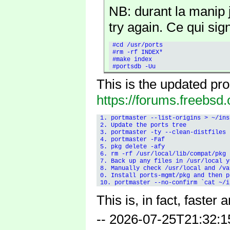
NB: durant la manip j
try again. Ce qui sig
 #cd /usr/ports

 #rm -rf INDEX*

 #make index

This is the updated pro
https://forums.freebsd.
 1. portmaster --list-origins > ~/ins
 2. Update the ports tree

 3. portmaster -ty --clean-distfiles

 4. portmaster -Faf

 5. pkg delete -afy

 6. rm -rf /usr/local/lib/compat/pkg

 7. Back up any files in /usr/local y
 8. Manually check /usr/local and /va
 0. Install ports-mgmt/pkg and then p
This is, in fact, faster
-- 2026-07-25T21:32:1