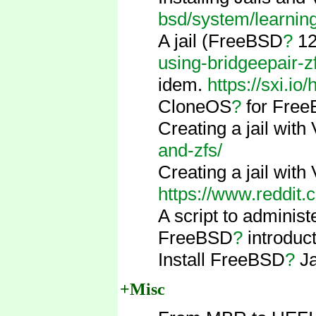
bsd/system/learning
A jail (FreeBSD
?
12
using-bridgeepair-z
idem.
https://sxi.io
CloneOS
?
for Fre
Creating a jail wi
and-zfs/
Creating a jail wi
https://www.reddit
A script to administe
FreeBSD
?
introduct
Install FreeBSD
?
Ja
+Misc