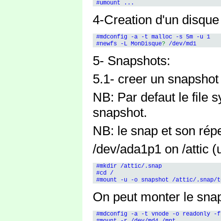
4-Creation d'un disq
 #mdconfig -a -t malloc -s 5m -u 1

 #newfs -L MonDisque
?
5- Snapshots:
5.1- creer un snapshot
NB: Par defaut le file 
snapshot.
NB: le snap et son rép
/dev/ada1p1 on /attic (u
 #mkdir /attic/.snap

 #cd /

On peut monter le snaps
 #mdconfig -a -t vnode -o readonly -f
 #mount -r /dev/md4 /mnt
