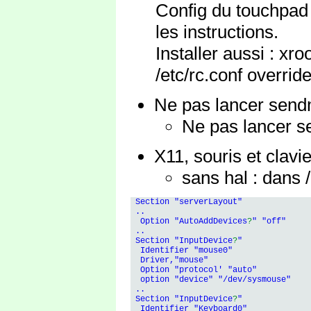
Config du touchpad
les instructions.
Installer aussi : x
/etc/rc.conf overrid
Ne pas lancer sendm
Ne pas lancer s
X11, souris et clavi
sans hal : dans 
 Section "serverLayout"

 .. 

  Option "AutoAddDevices
?
" "off"

 ..

 Section "InputDevice
?
"

  Identifier "mouse0"

  Driver,"mouse"

  Option "protocol' "auto"

  option "device" "/dev/sysmouse"

 ..

 Section "InputDevice
?
"

  Identifier "Keyboard0"
