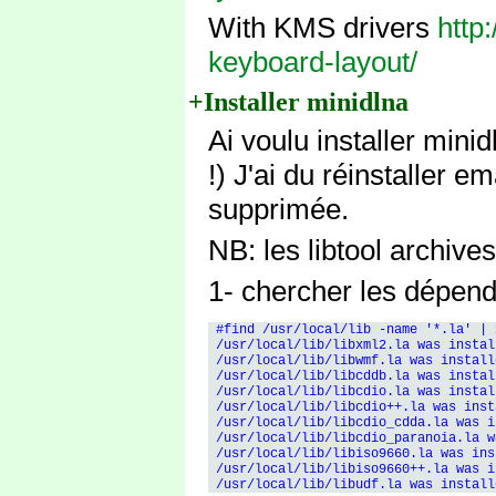
With KMS drivers
http
keyboard-layout/
+Installer minidlna
Ai voulu installer mini
!) J'ai du réinstaller e
supprimée.
NB: les libtool archiv
1- chercher les dépend
 #find /usr/local/lib -name '*.la' | 
 /usr/local/lib/libxml2.la was instal
 /usr/local/lib/libwmf.la was install
 /usr/local/lib/libcddb.la was instal
 /usr/local/lib/libcdio.la was instal
 /usr/local/lib/libcdio++.la was inst
 /usr/local/lib/libcdio_cdda.la was i
 /usr/local/lib/libcdio_paranoia.la w
 /usr/local/lib/libiso9660.la was ins
 /usr/local/lib/libiso9660++.la was i