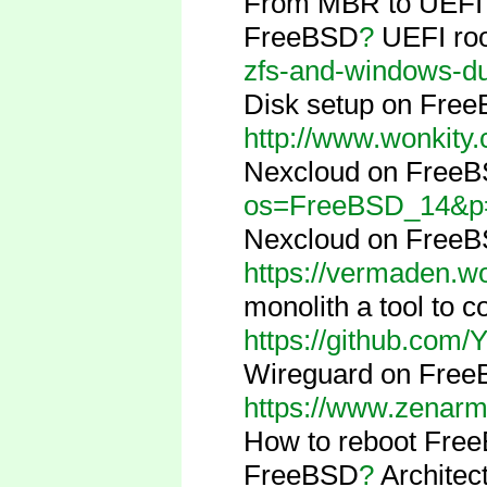
From MBR to UEF
FreeBSD
?
UEFI roo
zfs-and-windows-du
Disk setup on Fre
http://www.wonkity
Nexcloud on Free
os=FreeBSD_14&p=
Nexcloud on Free
https://vermaden.w
monolith a tool to
https://github.com/
Wireguard on Fre
https://www.zenarmo
How to reboot Fre
FreeBSD
?
Architec