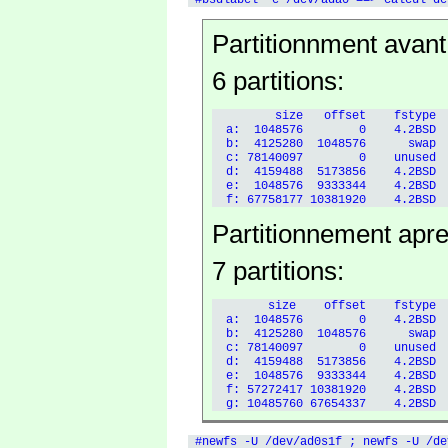
Partitionnment avant
6 partitions:
         size   offset    fstype  
  a:  1048576        0    4.2BSD  
  b:  4125280  1048576      swap  
  c: 78140097        0    unused  
  d:  4159488  5173856    4.2BSD  
  e:  1048576  9333344    4.2BSD  
Partitionnement apre
7 partitions:
        size    offset    fstype  
  a:  1048576        0    4.2BSD  
  b:  4125280  1048576      swap  
  c: 78140097        0    unused  
  d:  4159488  5173856    4.2BSD  
  e:  1048576  9333344    4.2BSD  
  f: 57272417 10381920    4.2BSD  
 #newfs -U /dev/ad0s1f ; newfs -U /de