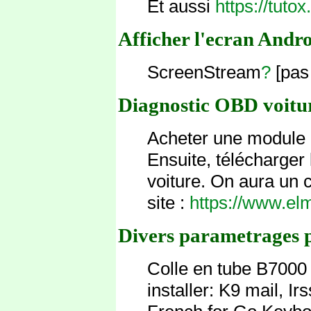
Et aussi
https://tuto
Afficher l'ecran Andr
ScreenStream
?
[pas
Diagnostic OBD voitu
Acheter une module E
Ensuite, télécharger
voiture. On aura un co
site :
https://www.el
Divers parametrages 
Colle en tube B7000 :
installer: K9 mail, I