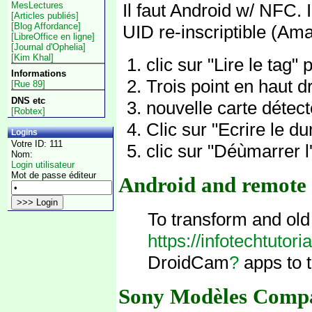
MesLectures
Il faut Android w/ NFC. 
[Articles publiés]
[Blog Affordance]
UID re-inscriptible (Am
[LibreOffice en ligne]
[Journal d'Ophelia]
[Kim Khal]
clic sur "Lire le tag" 
Informations
Trois point en haut d
[Rue 89]
DNS etc
nouvelle carte détect
[Robtex]
Clic sur "Ecrire le d
Logins
Votre ID: 111
clic sur "Déùmarrer l
Nom:
Login utilisateur
Mot de passe éditeur
Android and remote 
To transform and old
https://infotechtutor
DroidCam
?
apps to 
Sony Modèles Compa