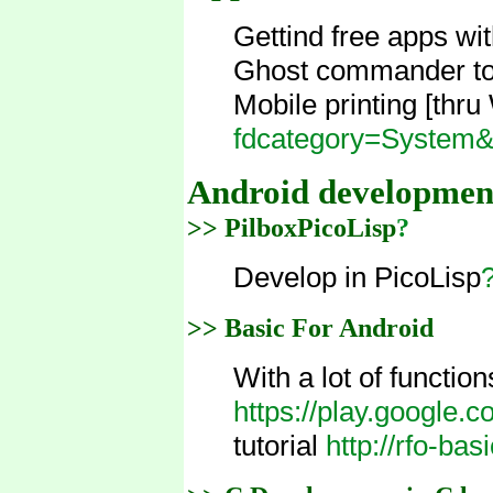
Gettind free apps wi
Ghost commander to
Mobile printing [thr
fdcategory=System&
Android developmen
>> PilboxPicoLisp
?
Develop in PicoLisp
>> Basic For Android
With a lot of functi
https://play.google.
tutorial
http://rfo-bas