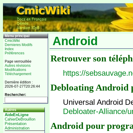
Menu principal
Android
CmicWiki
Dernieres Modifs
Index
Préférences
Retrouver son télép
Page verrouillée
Autres révisions
Modifications
https://sebsauvage.n
Téléchargement
Dernière édition :
Debloating Android
2026-07-27T20:26:44
Rechercher:
Universal Android D
Debloater-Alliance/u
Autres
AideEnLigne
CahierDeBrouillon
Android pour progr
Présentation
Administration