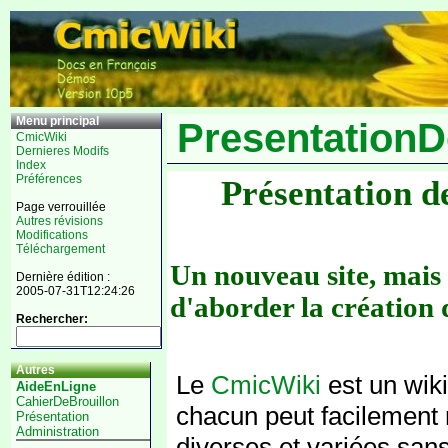
Menu principal
Presentation
CmicWiki
Dernieres Modifs
Index
Préférences
Présentation 
Page verrouillée
Autres révisions
Modifications
Téléchargement
Un nouveau site, mais
Dernière édition :
2005-07-31T12:24:26
d'aborder la création
Rechercher:
Autres
Le
CmicWiki
est un wiki
AideEnLigne
CahierDeBrouillon
chacun peut facilement 
Présentation
Administration
diverses et variées sans