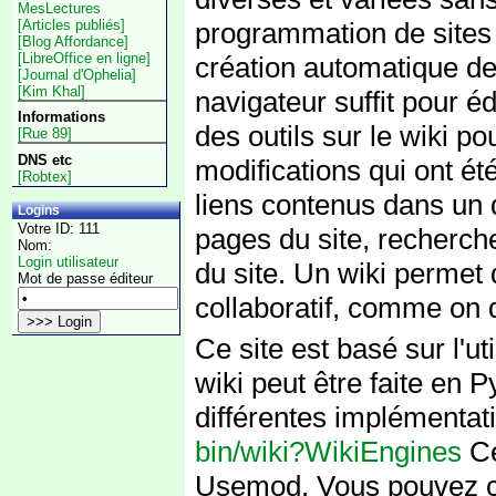
MesLectures
[Articles publiés]
programmation de sites
[Blog Affordance]
[LibreOffice en ligne]
création automatique de
[Journal d'Ophelia]
[Kim Khal]
navigateur suffit pour édi
Informations
des outils sur le wiki po
[Rue 89]
DNS etc
modifications qui ont été
[Robtex]
liens contenus dans un d
Logins
Votre ID: 111
pages du site, recherch
Nom:
Login utilisateur
du site. Un wiki permet
Mot de passe éditeur
collaboratif, comme on d
Ce site est basé sur l'ut
wiki peut être faite en 
différentes implémentati
bin/wiki?WikiEngines
Ce
Usemod. Vous pouvez co