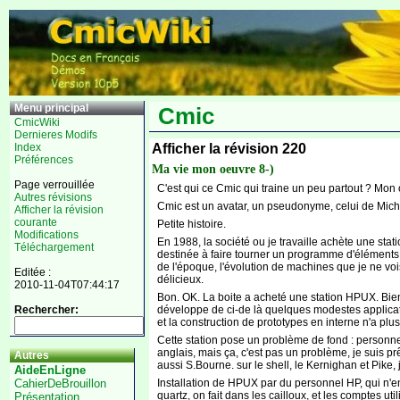
Menu principal
Cmic
CmicWiki
Dernieres Modifs
Afficher la révision 220
Index
Préférences
Ma vie mon oeuvre 8-)
Page verrouillée
C'est qui ce Cmic qui traine un peu partout ? Mon o
Autres révisions
Cmic est un avatar, un pseudonyme, celui de Mic
Afficher la révision
courante
Petite histoire.
Modifications
En 1988, la société ou je travaille achète une st
Téléchargement
destinée à faire tourner un programme d'éléments 
de l'époque, l'évolution de machines que je ne vo
Editée :
délicieux.
2010-11-04T07:44:17
Bon. OK. La boite a acheté une station HPUX. Bie
développe de ci-de là quelques modestes application
Rechercher:
et la construction de prototypes en interne n'a plus
Cette station pose un problème de fond : personne d
anglais, mais ça, c'est pas un problème, je suis prêt
Autres
aussi S.Bourne. sur le shell, le Kernighan et Pike, 
AideEnLigne
Installation de HPUX par du personnel HP, qui n'
CahierDeBrouillon
quartz, on fait dans les cailloux, et les comptes ut
Présentation