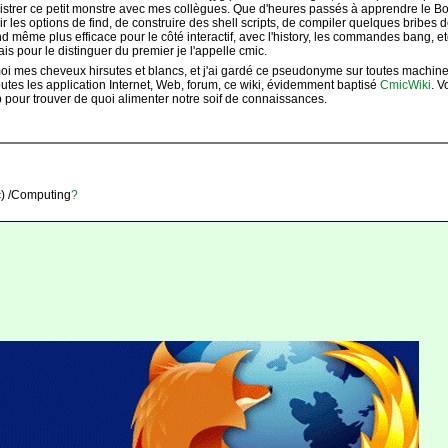
nistrer ce petit monstre avec mes collègues. Que d'heures passés à apprendre le Bou
es options de find, de construire des shell scripts, de compiler quelques bribes de
and même plus efficace pour le côté interactif, avec l'history, les commandes bang, et
is pour le distinguer du premier je l'appelle cmic.
 moi mes cheveux hirsutes et blancs, et j'ai gardé ce pseudonyme sur toutes machine
outes les application Internet, Web, forum, ce wiki, évidemment baptisé
CmicWiki
. V
p pour trouver de quoi alimenter notre soif de connaissances.
tc) /Computing
?