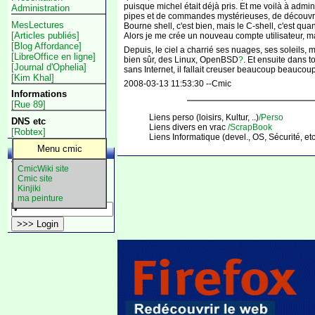
puisque michel était déjà pris. Et me voilà à admi
Administration
pipes et de commandes mystérieuses, de découvrir l
MesLectures
Bourne shell, c'est bien, mais le C-shell, c'est qu
[Articles publiés]
Alors je me crée un nouveau compte utilisateur, ma
[Blog Affordance]
Depuis, le ciel a charrié ses nuages, ses soleils,
[LibreOffice en ligne]
bien sûr, des Linux, OpenBSD
?
. Et ensuite dans t
[Journal d'Ophelia]
sans Internet, il fallait creuser beaucoup beaucou
[Kim Khal]
2008-03-13 11:53:30 --Cmic
Informations
[Rue 89]
Liens perso (loisirs, Kultur, ..)
/Perso
DNS etc
Liens divers en vrac
/ScrapBook
[Robtex]
Liens Informatique (devel., OS, Sécurité, e
Menu cmic
Logins
Votre ID: 111
CmicWiki site
Nom:
Cmic site
Login utilisateur
Kinjiki
Mot de passe éditeur
ma peinture