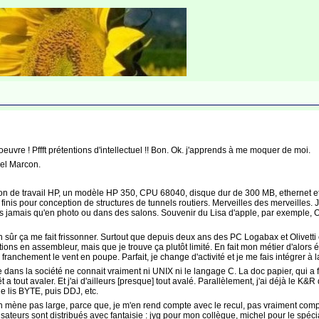
euvre ! Pffft prétentions d'intellectuel !! Bon. Ok. j'apprends à me moquer de moi.
hel Marcon.
ation de travail HP, un modèle HP 350, CPU 68040, disque dur de 300 MB, ethernet 
finis pour conception de structures de tunnels routiers. Merveilles des merveilles
is jamais qu'en photo ou dans des salons. Souvenir du Lisa d'apple, par exemple, 
n sûr ça me fait frissonner. Surtout que depuis deux ans des PC Logabax et Olivet
s en assembleur, mais que je trouve ça plutôt limité. En fait mon métier d'alors éta
 franchement le vent en poupe. Parfait, je change d'activité et je me fais intégrer à l
ans la société ne connait vraiment ni UNIX ni le langage C. La doc papier, qui a fin
 a tout avaler. Et j'ai d'ailleurs [presque] tout avalé. Parallèlement, j'ai déjà le K&R
je lis BYTE, puis DDJ, etc.
en mène pas large, parce que, je m'en rend compte avec le recul, pas vraiment c
ilisateurs sont distribués avec fantaisie : jyg pour mon collègue, michel pour le spéc