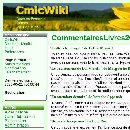
Menu principal
CommentairesLivres2
CmicWiki
Dernieres Modifs
"Faillir être flingée" de Céline Minard
Index
Préférences
Toujours beaucoup de plaisir à lire C.M. Cette fois
sauvage, la ville qui se construit, la cohabitation 
Page verrouillée
avec des personnages forts, entreprenants. Peut-ê
Autres révisions
"Le ravissement de Lol V. Stein" de Marguerite 
Modifications
Téléchargement
Chez Duras, les personnages sont souvent ambigus 
(Lola) et Tatiana, les deux filles/femmes et person
Dernière édition :
pas son nom mais qui parle d'elles et devient leur 
2020-05-21T10:06:44
Cette manière d'écrire toute Durassienne est parfois
avec Lol dans cette absence de réelle bonheur qui 
Rechercher:
"En attendant demain" de Natacha Appanah
J'avais été très attiré par la critique de ce livre 
retrouvé ce plaisir à lire ce livre. Certes, l'histo
Autres
difficile, est touchante. Mais le ressort ne prend 
AideEnLigne
mes goûts littéraires. Peut-être qu'un autre de livr
CahierDeBrouillon
Présentation
"De parfaites épouses" de Lori Roy
Administration
Ce qui rappelle effectivement l'ambiance sourde 