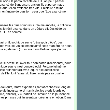
. A voir la photo récente de J.H., on peut penser
âge avancé de Sunderson, ancien flic et personnage
 auquel on s'attache très vite. L'histoire est une
ur enfantine de punition, peur que l'âge avancé ne
sées les plus sombres sur la mélancolie, la difficulté
s, le récit avance dans un dédale d'idées et de de
de J.F., en somme.
asi philosophique sur le "désespoir d'être". Les
able vacuité. J'ai tellement aimé cette manière de nous
A lire également (du moins dans l'édition que j'ai qui
sur cette île, avec tout son barda d'occidental, pour
ent, personne n'est converti et Mr Fortune lui même
te britannique) avec lequel elle décrit cette
'île, font l'attrait du livre ; mais pas sa qualité
 douleurs, tantôt exprimées, tantôt cachées le long de
pluie incessante et inamicale, les pieds lourds et
luie, encore), V.O. parlait de l'amour, de la jouissance
ites phrases qui finissent par créer une émotion. Dans