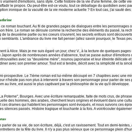
vraiment d'émotions, sans style. Cette histoire de la vie d'une femme, de cette vie o
 affadir le propos. Ou peut-être est-ce voulu, tout ce déballage du quotidien avec p
ion ironique de la vacuité de la vie moderne actuelle ? En tout cas, j'ai sauté de
athrine
 ce roman touchant. Au fil de grandes pages de dialogues entre les personnages on
n frère. Le roman se déroule comme la recherche des éléments du passé, la recher
de la deuxième partie ou les coeurs s'ouvrent, les secrets enfouis sont découverts. 
 semblants. L'ambiance du livre me fait penser (allez savoir pourquoi, le Texas pe
nt à Alice. Mais je me suis égaré un jour, chez V., à la lecture de quelques pages d
 au Japon après de nombreuses années d'absence, tout se passe autour d'émotions 
retrouvailles avec sa "deuxième mère", nounou japonaise et leur étreinte délicate et
iner avec son premier amour. Tout est si tendre, décrit avec la simplicité et la sinc
on, mi-prospective. Le 7ième roman est lui-même découpé en 7 chapitres avec une m
eur n'hésite pas non plus à intervenir à travers son personnage pour parler de ses pr
m au livre, est aussi le plus captivant par la philosophie de la vie qu'il développe.
à "La Poterne", Bourges. Avec une écriture remarquable, faite de mots crus, de phras
uelle des hommes, des arabes, cherchent leurs origines et évoluent dans une culture 
 tout ces drames qui habitent les personnages sont évoqués, et nous suivons ces épis
es silences passés. Histoire tragique et touchante à la fois. A voir/écouter égaleme
atas
arler de sa vie, de son écriture, déjà, c'est un ravissement. Tout en demi-teintes, av
 entretiens de la fête du livre. Il n'y a pas plus sérieux que ce personnage plein d'h