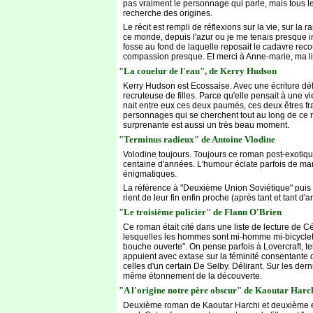
pas vraiment le personnage qui parle, mais tous le
recherche des origines.
Le récit est rempli de réflexions sur la vie, sur l
ce monde, depuis l'azur ou je me tenais presque i
fosse au fond de laquelle reposait le cadavre reco
compassion presque. Et merci à Anne-marie, ma libr
"La couelur de l'eau", de Kerry Hudson
Kerry Hudson est Ecossaise. Avec une écriture délic
recruteuse de filles. Parce qu'elle pensait à une 
nait entre eux ces deux paumés, ces deux êtres fra
personnages qui se cherchent tout au long de ce ré
surprenante est aussi un très beau moment.
"Terminus radieux" de Antoine Vlodine
Volodine toujours. Toujours ce roman post-exotique
centaine d'années. L'humour éclate parfois de man
énigmatiques.
La référence à "Deuxième Union Soviétique" puis 
rient de leur fin enfin proche (après tant et tant 
"Le troisième policier" de Flann O'Brien
Ce roman était cité dans une liste de lecture de Cé
lesquelles les hommes sont mi-homme mi-bicyclette
bouche ouverte". On pense parfois à Lovercraft, tell
appuient avec extase sur la féminité consentante 
celles d'un certain De Selby. Délirant. Sur les de
même étonnement de la découverte.
"A l'origine notre père obscur" de Kaoutar Harc
Deuxième roman de Kaoutar Harchi et deuxième env