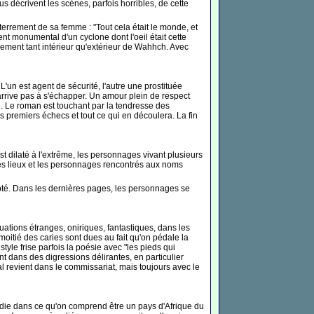
s décrivent les scènes, parfois horribles, de cette
nterrement de sa femme : "Tout cela était le monde, et
t monumental d'un cyclone dont l'oeil était cette
inement tant intérieur qu'extérieur de Wahhch. Avec
'un est agent de sécurité, l'autre une prostituée
'arrive pas à s'échapper. Un amour plein de respect
e. Le roman est touchant par la tendresse des
s premiers échecs et tout ce qui en découlera. La fin
t dilaté à l'extrême, les personnages vivant plusieurs
les lieux et les personnages rencontrés aux noms
té. Dans les dernières pages, les personnages se
uations étranges, oniriques, fantastiques, dans les
itié des caries sont dues au fait qu'on pédale la
style frise parfois la poésie avec "les pieds qui
 dans des digressions délirantes, en particulier
l revient dans le commissariat, mais toujours avec le
édie dans ce qu'on comprend être un pays d'Afrique du