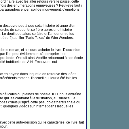
rdinaire avec les aller retours vers le passé, cette
arfois des énumérations ennuyeuses ? Peut-être faut il
s paragraphes entier, soif de mouvement, d'émotions,
 découvre peu à peu cette histoire étrange d'un
che de ce que fut ce frère après une histoire
Le deuil peut alors se faire et l'amour entre les
ut-être ?) au film "Paris Texas" de Wim Wenders.
e ce roman, et ai couru acheter le livre. D'occasion.
que l'on peut évidemment s'approprier. Les
 profonde. On suit ainsi Amélie retournant à son école
érité habituelle de A.N. Emouvant, oui.
ise en abyme dans laquelle on retrouve des idées
écédents romans, l'accueil qui leur a été fait, les
es délicates ou pleines de poésie, K.H. nous entraîne
qui les contraint à la frustration, au silence. La
odes cruels jusqu'à cette pseudo-catharsis finale ou
nt, quelques vidéos sur Internet dans lesquelles
ec cette auto-dérision qui le caractérise, ce livre, fait
umour.