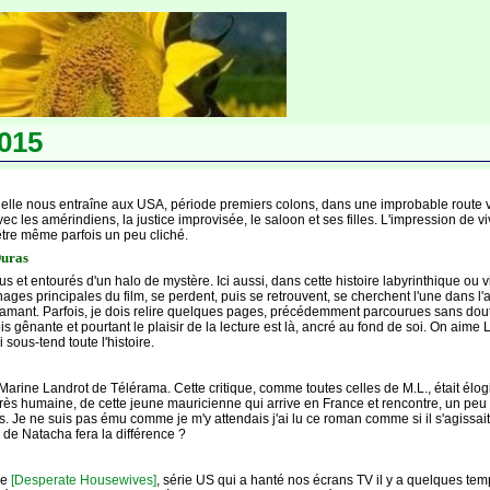
015
 elle nous entraîne aux USA, période premiers colons, dans une improbable route vers l
avec les amérindiens, la justice improvisée, le saloon et ses filles. L'impression de v
tre même parfois un peu cliché.
Duras
et entourés d'un halo de mystère. Ici aussi, dans cette histoire labyrinthique ou 
nages principales du film, se perdent, puis se retrouvent, se cherchent l'une dans l
amant. Parfois, je dois relire quelques pages, précédemment parcourues sans doute tr
 gênante et pourtant le plaisir de la lecture est là, ancré au fond de soi. On aime Lol
sous-tend toute l'histoire.
par Marine Landrot de Télérama. Cette critique, comme toutes celles de M.L., était élo
ire, très humaine, de cette jeune mauricienne qui arrive en France et rencontre, un peu
pas. Je ne suis pas ému comme je m'y attendais j'ai lu ce roman comme si il s'agissait
e de Natacha fera la différence ?
de
[Desperate Housewives]
, série US qui a hanté nos écrans TV il y a quelques temps