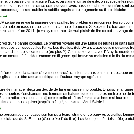
érie, on passe d'un maison à l'autre, on s'aime, on se déteste, on suspecte les noirs
et retours dans lesquels on se perd souvent, avec aussi des phrases qui n'en sont 
es personnages sans oublier la subtile angoisse qui augmente au fil de l'histoire.
saint
re. JP passe en revue la manière de travailler, les problèmes rencontrés, les solution
re. Je note en passant que l'auteur a connu et fréquenté S. Beckett. Le tout agréme
ire l'amour" en 2014 ; je vais y retourner. Un vrai plaisir de lire ce petit ouvrage d
res d'une bande copains. Le premier voyage est une fugue de jeunesse dans laque
s groupes de l'époque, les Kinks, Les Beatles, Bob Dylan, toutes cette mouvance f
leur condition de soixantenaire (ou plus ?). Comme souvent avec P.May, le monde qu
reste un meurtre à élucider, comme en filigrane, qui trouve sa réolution à la fin du r
.
é "L'urgence et la patience" (voir ci-dessus), j'ai plongé dans ce roman, découpé e
e glisse peut-être une autocritique de l'auteur. Voyage agréable.
oire de manager déçu qui décide de faire un casse improbable. Et puis, le langage fl
péripéties s'enchainent, me tiennent en haleine toute une après-midi pleine de bro
t/ou de réflexions soudaines [comme celle-ci : "Les femmes cachent mal leur troubl
inue de nous captiver jusqu'à la fin, réjouissante. Merci Sylvie !
)
ange personnage qui passe son temps a boire, étrangler de pauvres et vieilles fe
du club foot de St Etienne (d'ou le "vert" du titre). Loufoque, oui. Parfois drôle, parf