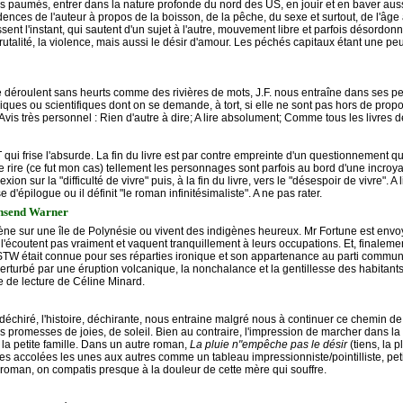
es paumés, entrer dans la nature profonde du nord des US, en jouir et en baver aussi
nfidences de l'auteur à propos de la boisson, de la pêche, du sexe et surtout, de l'
ent l'instant, qui sautent d'un sujet à l'autre, mouvement libre et parfois désordonné
talité, la violence, mais aussi le désir d'amour. Les péchés capitaux étant une pe
se déroulent sans heurts comme des rivières de mots, J.F. nous entraîne dans ses pen
ques ou scientifiques dont on se demande, à tort, si elle ne sont pas hors de propo
 Avis très personnel : Rien d'autre à dire; A lire absolument; Comme tous les livres 
qui frise l'absurde. La fin du livre est par contre empreinte d'un questionnement qu
de rire (ce fut mon cas) tellement les personnages sont parfois au bord d'une incroy
exion sur la "difficulté de vivre" puis, à la fin du livre, vers le "désespoir de vivre". 
'épilogue ou il définit "le roman infinitésimaliste". A ne pas rater.
wnsend Warner
 sur une île de Polynésie ou vivent des indigènes heureux. Mr Fortune est envoyé 
e l'écoutent pas vraiment et vaquent tranquillement à leurs occupations. Et, finalem
 (STW était connue pour ses réparties ironique et son appartenance au parti communis
turbé par une éruption volcanique, la nonchalance et la gentillesse des habitants de l
liste de lecture de Céline Minard.
 déchiré, l'histoire, déchirante, nous entraine malgré nous à continuer ce chemin de
s promesses de joies, de soleil. Bien au contraire, l'impression de marcher dans la 
 la petite famille. Dans un autre roman,
La pluie n"empêche pas le désir
(tiens, la p
es accolées les unes aux autres comme un tableau impressionniste/pointilliste, pet
du roman, on compatis presque à la douleur de cette mère qui souffre.