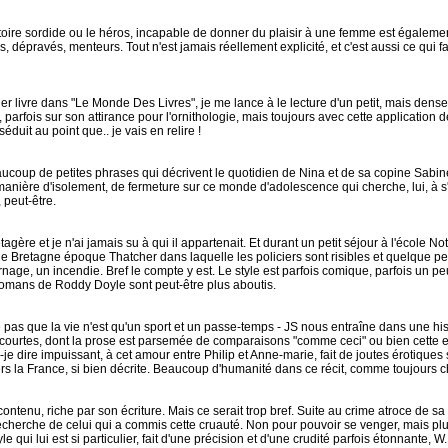
ire sordide ou le héros, incapable de donner du plaisir à une femme est égalemen
dépravés, menteurs. Tout n'est jamais réellement explicité, et c'est aussi ce qui fait
er livre dans "Le Monde Des Livres", je me lance à le lecture d'un petit, mais dense, 
y, parfois sur son attirance pour l'ornithologie, mais toujours avec cette application 
duit au point que.. je vais en relire !
oup de petites phrases qui décrivent le quotidien de Nina et de sa copine Sabine,
nière d'isolement, de fermeture sur ce monde d'adolescence qui cherche, lui, à s'o
 peut-être.
tagère et je n'ai jamais su à qui il appartenait. Et durant un petit séjour à l'école No
de Bretagne époque Thatcher dans laquelle les policiers sont risibles et quelque p
carnage, un incendie. Bref le compte y est. Le style est parfois comique, parfois un
romans de Roddy Doyle sont peut-être plus aboutis.
lie pas que la vie n'est qu'un sport et un passe-temps - JS nous entraîne dans une hi
 courtes, dont la prose est parsemée de comparaisons "comme ceci" ou bien cette e
e dire impuissant, à cet amour entre Philip et Anne-marie, fait de joutes érotiques s
 la France, si bien décrite. Beaucoup d'humanité dans ce récit, comme toujours c
n contenu, riche par son écriture. Mais ce serait trop bref. Suite au crime atroce d
 recherche de celui qui a commis cette cruauté. Non pour pouvoir se venger, mais pl
e qui lui est si particulier, fait d'une précision et d'une crudité parfois étonnante, 