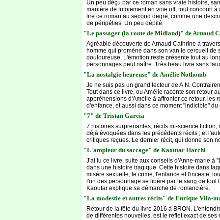
Un peu déçu par ce roman sans vraie histoire, sans 
manière de tutoiement en voie off, tout concourt à
lire ce roman au second degré, comme une descript
de péripéties. Un peu dépité.
"Le passager (la route de Midland)" de Arnaud C
Agréable découverte de Arnaud Cathrine à travers
homme qui promène dans son van le cercueil de so
douloureuse. L'émotion reste présente tout au long 
personnages peut naître. Très beau livre sans faux
"La nostalgie heureuse" de Amélie Nothomb
Je ne suis pas un grand lecteur de A.N. Contraireme
Tout dans ce livre, ou Amélie raconte son retour
appréhensions d'Amélie à affronter ce retour, les 
d'enfance, et aussi dans ce moment "indicible" du d
"7" de Tristan Garcia
7 histoires surprenantes, récits mi-science ficti
déjà évoquées dans les précédents récits ; et l'aut
critiques reçues. Le dernier récit, qui donne son no
"L'ampleur du saccage" de Kaoutar Harchi
J'ai lu ce livre, suite aux conseils d'Anne-marie 
dans une histoire tragique. Cette histoire dans laq
misère sexuelle, le crime, l'enfance et l'inceste,
l'un des personnage se libère par le sang de tout l
Kaoutar explique sa démarche de romancière.
"La modestie et autres récits" de Enrique Vila-m
Retour de la fête du livre 2016 à BRON. L'entendre p
de différentes nouvelles, est le reflet exact de ses