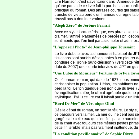
Lire Harrison, c'est s'aventurer dans l'Amérique d
qu'une partie de ce livre fait la part belle aux co
principal du roman. Des phrases courtes qui saisiss
tranche de vie au bord d'un hameau ou règne la bru
réussit pas à dominer vraiment.
"Aleph Zéro" de Jérôme Ferrari
Avec ce style si caractéristique, ces phrases qui 
d'aimer, l'amitié. Parsemées de percées philosophi
sentiments que l'on finit par assembler et admirer.
"L'appareil Photo" de Jean-philippe Toussaint
Le livre débute avec cet humour si habituel de JPT 
situations sont parfois désopilantes à en pleurer 
conduire de l'ironie (auto-dérision ?) vers cette réfl
date de 2007) une courte interview de JPT en guise d
"Une Lubie de Monsieur" Fortune de Sylvia To
Cet étonnant roman, qui date de 1927, nous emmène
christianiser la population. Hélas, les habitants n
perd la foi. Le ton quelque peu ironique du livre,
évangélisation ratée, le climat agréable quoique per
stylistique. J'ai lu ce lire car il faisait partie d'un 
"Bord De Mer" de Véronique Olmi
Dès le début du roman, on sent la fêlure. Le style,
ce parcours vers la mer. La mer qui ne tient pas se
gorgées de cette eau qui n'en finit pas de harceler
de la chair avec toujours ces mêmes petites phras
cette fin terrible, mais pas vraiment inattendue, 
"La condition pavillonnaire" de Sophie Divry