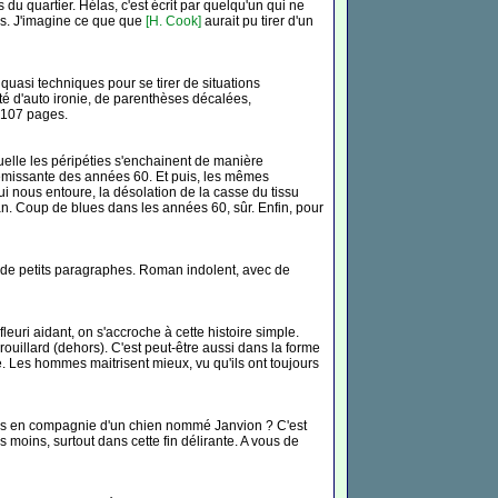
 du quartier. Hélas, c'est écrit par quelqu'un qui ne
pas. J'imagine ce que que
[H. Cook]
aurait pu tirer d'un
s quasi techniques pour se tirer de situations
nté d'auto ironie, de parenthèses décalées,
e 107 pages.
lle les péripéties s'enchainent de manière
rémissante des années 60. Et puis, les mêmes
i nous entoure, la désolation de la casse du tissu
oman. Coup de blues dans les années 60, sûr. Enfin, pour
n de petits paragraphes. Roman indolent, avec de
euri aidant, on s'accroche à cette histoire simple.
uillard (dehors). C'est peut-être aussi dans la forme
e. Les hommes maitrisent mieux, vu qu'ils ont toujours
mmes en compagnie d'un chien nommé Janvion ? C'est
ois moins, surtout dans cette fin délirante. A vous de