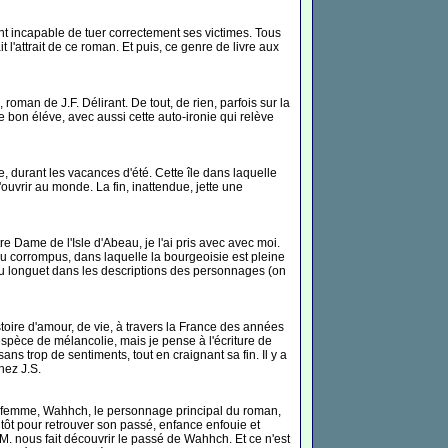
t incapable de tuer correctement ses victimes. Tous
 l'attrait de ce roman. Et puis, ce genre de livre aux
roman de J.F. Délirant. De tout, de rien, parfois sur la
de bon éléve, avec aussi cette auto-ironie qui relève
 durant les vacances d'été. Cette île dans laquelle
uvrir au monde. La fin, inattendue, jette une
tre Dame de l'Isle d'Abeau, je l'ai pris avec avec moi.
eu corrompus, dans laquelle la bourgeoisie est pleine
 peu longuet dans les descriptions des personnages (on
stoire d'amour, de vie, à travers la France des années
spèce de mélancolie, mais je pense à l'écriture de
ans trop de sentiments, tout en craignant sa fin. Il y a
hez J.S.
e sa femme, Wahhch, le personnage principal du roman,
utôt pour retrouver son passé, enfance enfouie et
W.M. nous fait découvrir le passé de Wahhch. Et ce n'est