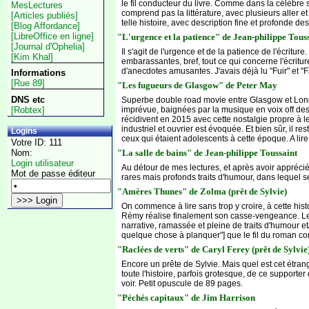
le fil conducteur du livre. Comme dans la célèbre s
MesLectures
comprend pas la littérature, avec plusieurs aller 
[Articles publiés]
telle histoire, avec description fine et profonde d
[Blog Affordance]
[LibreOffice en ligne]
"L'urgence et la patience" de Jean-philippe Tous
[Journal d'Ophelia]
Il s'agit de l'urgence et de la patience de l'écritu
[Kim Khal]
embarassantes, bref, tout ce qui concerne l'écritu
d'anecdotes amusantes. J'avais déjà lu "Fuir" et "Fa
Informations
[Rue 89]
"Les fugueurs de Glasgow" de Peter May
DNS etc
Superbe double road movie entre Glasgow et Lond
[Robtex]
imprévue, baignées par la musique en voix off de
récidivent en 2015 avec cette nostalgie propre à 
industriel et ouvrier est évoquée. Et bien sûr, il 
Logins
ceux qui étaient adolescents à cette époque. A lire
Votre ID: 111
"La salle de bains" de Jean-philippe Toussaint
Nom:
Login utilisateur
Au détour de mes lectures, et après avoir appréci
Mot de passe éditeur
rares mais profonds traits d'humour, dans lequel s
"Amères Thunes" de Zolma (prêt de Sylvie)
On commence à lire sans trop y croire, à cette hist
Rémy réalise finalement son casse-vengeance. Les 
narrative, ramassée et pleine de traits d'humour e
quelque chose à planquer"] que le fil du roman cont
"Raclées de verts" de Caryl Ferey (prêt de Sylvie
Encore un prête de Sylvie. Mais quel est cet étr
toute l'histoire, parfois grotesque, de ce supporter 
voir. Petit opuscule de 89 pages.
"Péchés capitaux" de Jim Harrison