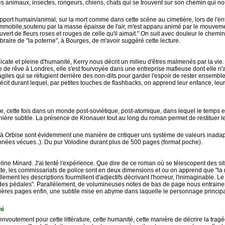
s animaux, insectes, rongeurs, chiens, chats qui se trouvent sur son chemin qui nou
a rapport humain/animal, sur la mort comme dans cette scène au cimetière, lors de l'e
mmobile,soutenu par la masse épaisse de l'air, m'est apparu animé par le mouvemen
uvert de fleurs roses et rouges de celle qu'il aimait." On suit avec douleur le chem
aire de "la poterne", à Bourges, de m'avoir suggéré cette lecture.
ate et pleine d'humanité, Kerry nous décrit un milieu d'êtres malmenés par la vie. L
vie de rêve à Londres, elle s'est fourvoyée dans une entreprise mafieuse dont elle n
giles qui se réfugient derrière des non-dits pour garder l'espoir de rester ensembl
cit durant lequel, par petites touches de flashbacks, on apprend leur enfance, leur
, cette fois dans un monde post-soviétique, post-atomique, dans lequel le temps es
ière subtile. La présence de Kronauer tout au long du roman permet de restituer 
à Orbise sont évidemment une manière de critiquer uns système de valeurs inadap
d'années vécues..). Du pur Volodine durant plus de 500 pages (format poche).
line Minard. J'ai tenté l'expérience. Que dire de ce roman où se télescopent des sit
, les commissariats de police sont en deux dimensions et ou on apprend que "la mo
ement les descriptions fourmillent d'adjectifs décrivant l'horreur, l'inimaginable. Le 
des pédales". Parallèlement, de volumineuses notes de bas de page nous entrainent
rnières pages enfin, une subtile mise en abyme dans laquelle le personnage principa
hi
outement pour cette littérature, cette humanité, cette manière de décrire la trag