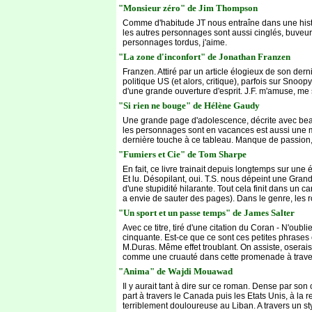
"Monsieur zéro" de Jim Thompson
Comme d'habitude JT nous entraîne dans une histo
les autres personnages sont aussi cinglés, buveurs, 
personnages tordus, j'aime.
"La zone d'inconfort" de Jonathan Franzen
Franzen. Attiré par un article élogieux de son derni
politique US (et alors, critique), parfois sur Snoop
d'une grande ouverture d'esprit. J.F. m'amuse, me sé
"Si rien ne bouge" de Hélène Gaudy
Une grande page d'adolescence, décrite avec beauc
les personnages sont en vacances est aussi une ma
dernière touche à ce tableau. Manque de passion,
"Fumiers et Cie" de Tom Sharpe
En fait, ce livre trainait depuis longtemps sur une é
Et lu. Désopilant, oui. T.S. nous dépeint une Gran
d'une stupidité hilarante. Tout cela finit dans un 
a envie de sauter des pages). Dans le genre, les 
"Un sport et un passe temps" de James Salter
Avec ce titre, tiré d'une citation du Coran - N'oub
cinquante. Est-ce que ce sont ces petites phrases
M.Duras. Même effet troublant. On assiste, oserais-j
comme une cruauté dans cette promenade à travers
"Anima" de Wajdi Mouawad
Il y aurait tant à dire sur ce roman. Dense par so
part à travers le Canada puis les Etats Unis, à la
terriblement douloureuse au Liban. A travers un styl